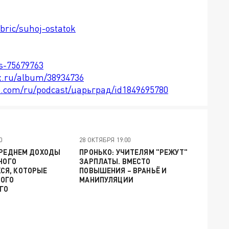
ubric/suhoj-ostatok
ts-75679763
x.ru/album/38934736
le.com/ru/podcast/царьград/id1849695780
0
28 ОКТЯБРЯ 19:00
СРЕДНЕМ ДОХОДЫ
ПРОНЬКО: УЧИТЕЛЯМ "РЕЖУТ"
МНОГО
ЗАРПЛАТЫ. ВМЕСТО
Я, КОТОРЫЕ
ПОВЫШЕНИЯ – ВРАНЬЁ И
ОГО
МАНИПУЛЯЦИИ
ГО