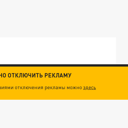
ТНО ОТКЛЮЧИТЬ РЕКЛАМУ
ОСКВЫ: НА ГЕНЕРАЛОВ ОХОТЯТСЯ "ЖИВЫЕ ДРОНЫ"
овиями отключения рекламы можно
здесь
. НО БЕДЫ ДЛЯ МАЛЫШЕЙ НЕ ЗАКОНЧИЛИСЬ
"МЫ ВАС ЗАСТАВИМ": ЖУТКИЕ ДЕТАЛИ ОХОТЫ НА ГЕНЕРАЛА. ЗЕЛЕНСКИЙ ОБЪЯСНИЛ ГЛАВНЫЙ СМЫСЛ ТЕРАКТА В ЦЕНТРЕ МОСКВЫ