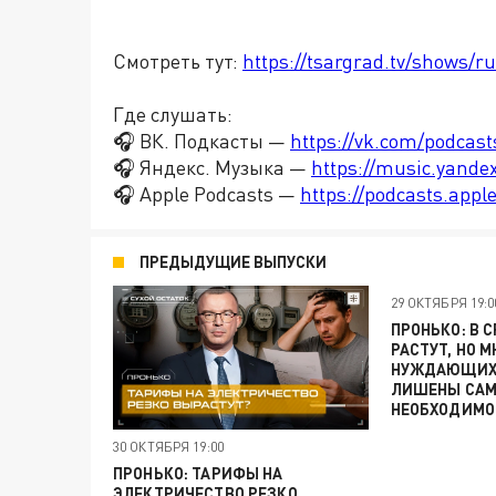
Смотреть тут:
https://tsargrad.tv/shows/r
Где слушать:
🎧 ВК. Подкасты —
https://vk.com/podcas
🎧 Яндекс. Музыка —
https://music.yande
🎧 Apple Podcasts —
https://podcasts.app
ПРЕДЫДУЩИЕ ВЫПУСКИ
29 ОКТЯБРЯ 19:0
ПРОНЬКО: В 
РАСТУТ, НО 
НУЖДАЮЩИХС
ЛИШЕНЫ САМ
НЕОБХОДИМО
30 ОКТЯБРЯ 19:00
ПРОНЬКО: ТАРИФЫ НА
ЭЛЕКТРИЧЕСТВО РЕЗКО