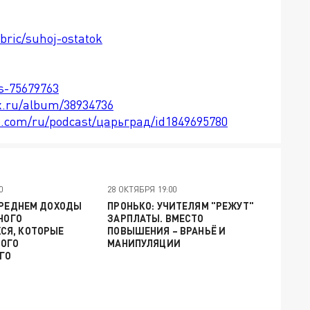
ubric/suhoj-ostatok
ts-75679763
x.ru/album/38934736
le.com/ru/podcast/царьград/id1849695780
0
28 ОКТЯБРЯ 19:00
СРЕДНЕМ ДОХОДЫ
ПРОНЬКО: УЧИТЕЛЯМ "РЕЖУТ"
МНОГО
ЗАРПЛАТЫ. ВМЕСТО
Я, КОТОРЫЕ
ПОВЫШЕНИЯ – ВРАНЬЁ И
ОГО
МАНИПУЛЯЦИИ
ГО