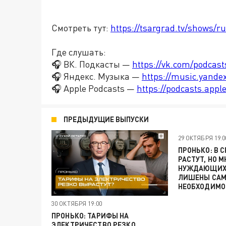
Смотреть тут:
https://tsargrad.tv/shows/r
Где слушать:
🎧 ВК. Подкасты —
https://vk.com/podcas
🎧 Яндекс. Музыка —
https://music.yande
🎧 Apple Podcasts —
https://podcasts.app
ПРЕДЫДУЩИЕ ВЫПУСКИ
29 ОКТЯБРЯ 19:0
ПРОНЬКО: В 
РАСТУТ, НО 
НУЖДАЮЩИХС
ЛИШЕНЫ САМ
НЕОБХОДИМО
30 ОКТЯБРЯ 19:00
ПРОНЬКО: ТАРИФЫ НА
ЭЛЕКТРИЧЕСТВО РЕЗКО