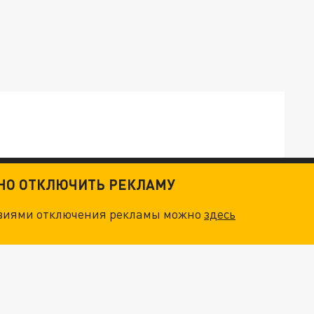
ТНО ОТКЛЮЧИТЬ РЕКЛАМУ
ОСКВЫ: НА ГЕНЕРАЛОВ ОХОТЯТСЯ "ЖИВЫЕ ДРОНЫ"
овиями отключения рекламы можно
здесь
. НО БЕДЫ ДЛЯ МАЛЫШЕЙ НЕ ЗАКОНЧИЛИСЬ
"ОЧЕНЬ ПЛОХИЕ НОВОСТИ": БОЛЬШАЯ ОШИБКА PALANTIR В РОССИИ. СТРАНЫ НАТО ВПЕРВЫЕ ЗА СВО ОСТАНОВИЛИ ПОСТАВКИ ОРУЖИЯ. ВСУ ТЕРЯЮТ ПРИГРАНИЧЬЕ?