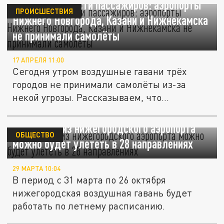
Для безопасности пассажиров: аэропорты
ПРОИСШЕСТВИЯ
Нижнего Новгорода, Казани и Нижнекамска
не принимали самолёты
17 АПРЕЛЯ 11:00
Сегодня утром воздушные гавани трёх
городов не принимали самолёты из-за
некой угрозы. Рассказываем, что...
С 31 марта из нижегородского аэропорта
ОБЩЕСТВО
можно будет улететь в 28 направлениях
29 МАРТА 10:04
В период с 31 марта по 26 октября
нижегородская воздушная гавань будет
работать по летнему расписанию.