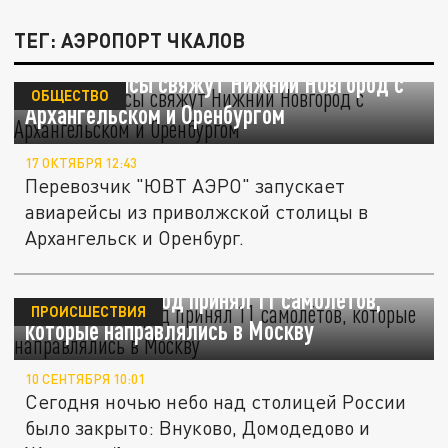
ТЕГ: АЭРОПОРТ ЧКАЛОВ
Прямые рейсы свяжут Нижний Новгород с
ОБЩЕСТВО
Архангельском и Оренбургом
17 ОКТЯБРЯ 12:43
Перевозчик "ЮВТ АЭРО" запускает
авиарейсы из приволжской столицы в
Архангельск и Оренбург.
Нижний Новгород принял 11 самолётов,
ПРОИСШЕСТВИЯ
которые направлялись в Москву
10 СЕНТЯБРЯ 10:01
Сегодня ночью небо над столицей России
было закрыто: Внуково, Домодедово и