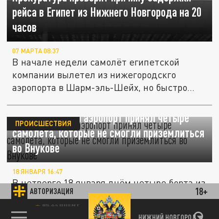
рейса в Египет из Нижнего Новгорода на 20
часов
07 МАРТА 08:37
В начале недели самолёт египетской
компании вылетел из нижегородскго
аэропорта в Шарм-эль-Шейх, но быстро...
Нижегородский аэропорт принял четыре
ПРОИСШЕСТВИЯ
самолёта, которые не смогли приземлиться
во Внукове
18 ЯНВАРЯ 16:47
В четверге 18 января днём четыре борта из
18+
АВТОРИЗАЦИЯ
разных городов, направляющиеся в
столицу, ушли на запасной аэропорт...
85.64 BRENT
НИЖНИЙ НОВГОРОД