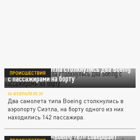
В аэропорту Сиэтла столкнулись два Boeing
ПРОИСШЕСТВИЯ
с пассажирами на борту
06 ФЕВРАЛЯ 05:39
Два самолета типа Boeing столкнулись в
аэропорту Сиэтла, на борту одного из них
находились 142 пассажира.
Mash: самолёт «Boeing 767» совершает