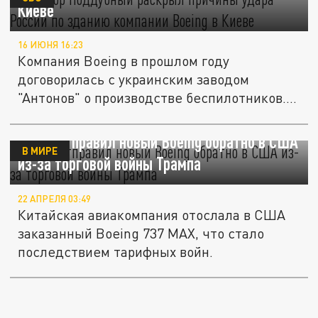
Киеве
16 ИЮНЯ 16:23
Компания Boeing в прошлом году
договорилась с украинским заводом
"Антонов" о производстве беспилотников.
Это...
Китай отправил новый Boeing обратно в США
В МИРЕ
из-за торговой войны Трампа
22 АПРЕЛЯ 03:49
Китайская авиакомпания отослала в США
заказанный Boeing 737 MAX, что стало
последствием тарифных войн.