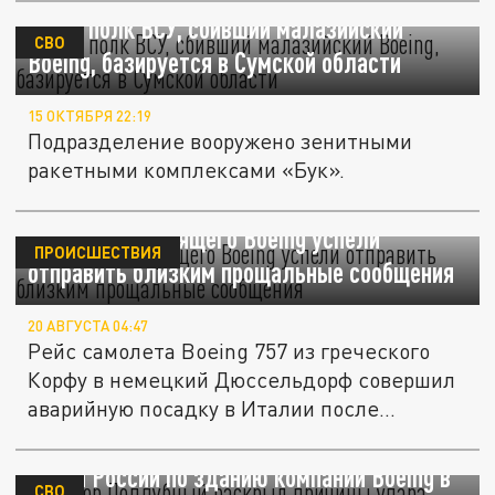
ТАСС: полк ВСУ, сбивший малазийский
СВО
Boeing, базируется в Сумской области
15 ОКТЯБРЯ 22:19
Подразделение вооружено зенитными
ракетными комплексами «Бук».
Пассажиры горящего Boeing успели
ПРОИСШЕСТВИЯ
отправить близким прощальные сообщения
20 АВГУСТА 04:47
Рейс самолета Boeing 757 из греческого
Корфу в немецкий Дюссельдорф совершил
аварийную посадку в Италии после...
Военкор Поддубный раскрыл причины
удара России по зданию компании Boeing в
СВО