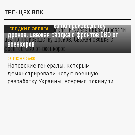
ТЕГ: ЦЕХ ВПК
Русские попали в "Пекло". В Киеве
ликвидировали цех по производству
СВОДКИ С ФРОНТА
дронов. Свежая сводка с фронтов СВО от
военкоров
09 ИЮНЯ 06:00
Натовские генералы, которым
демонстрировали новую военную
разработку Украины, вовремя покинули
объект...