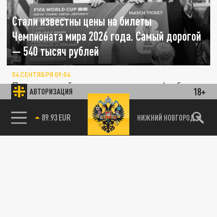
Стали известны цены на билеты
Чемпионата мира 2026 года. Самый дорогой
— 540 тысяч рублей
04 СЕНТЯБРЯ 09:04
Предстоящий чемпионат мира по футболу
18+
АВТОРИЗАЦИЯ
удивит не только расширенным форматом,
но и ценами на билеты — стали...
85.64 BRENT
НИЖНИЙ НОВГОРОД
АВТО
В Калининграде повысили цены на