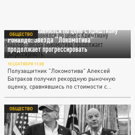
Батраков сравнялся по цене с Криштиану
ОБЩЕСТВО
Роналдо: Звезда "Локомотива"
продолжает прогрессировать
10 СЕНТЯБРЯ 11:08
Полузащитник "Локомотива" Алексей
Батраков получил рекордную рыночную
оценку, сравнявшись по стоимости с...
ОБЩЕСТВО