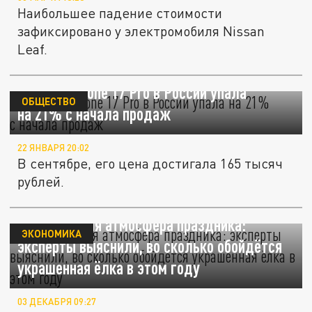
Наибольшее падение стоимости
зафиксировано у электромобиля Nissan
Leaf.
Цена на iPhone 17 Pro в России упала
ОБЩЕСТВО
на 21% с начала продаж
22 ЯНВАРЯ 20:02
В сентябре, его цена достигала 165 тысяч
рублей.
Минимальная атмосфера праздника:
ЭКОНОМИКА
эксперты выяснили, во сколько обойдётся
украшенная ёлка в этом году
03 ДЕКАБРЯ 09:27