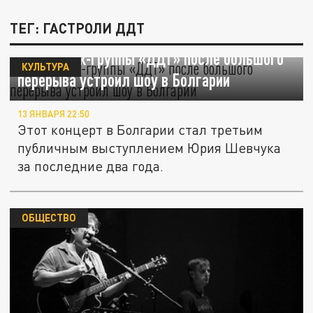
ТЕГ: ГАСТРОЛИ ДДТ
Солист рок-группы «ДДТ» после большого
КУЛЬТУРА
перерыва устроил шоу в Болгарии
13 ЯНВАРЯ 22:50
Этот концерт в Болгарии стал третьим
публичным выступлением Юрия Шевчука
за последние два года.
ОБЩЕСТВО