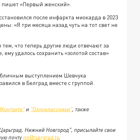
, пишет «Первый женский».
сстановился после инфаркта миокарда в 2023
ены: «Я три месяца назад чуть на тот свет не
.
 тем, что теперь другие люди отвечают за
ее, ему удалось сохранить «золотой состав»
публичным выступлением Шевчука
правился в Белград вместе с группой.
ВКонтакте"
и
"Одноклассники"
, также
"Царьград. Нижний Новгород", присылайте свои
ную почту
nn@tsargrad.tv
.