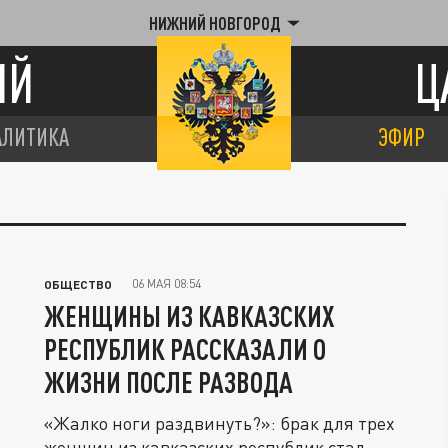
НИЖНИЙ НОВГОРОД
ИЙ
Ц
АЛИТИКА
ЭФИР
06 МАЯ 08:54
ОБЩЕСТВО
ЖЕНЩИНЫ ИЗ КАВКАЗСКИХ
РЕСПУБЛИК РАССКАЗАЛИ О
ЖИЗНИ ПОСЛЕ РАЗВОДА
«Жалко ноги раздвинуть?»: брак для трех
женщин из кавказских республик стал