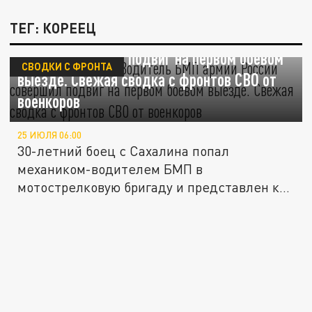
ТЕГ: КОРЕЕЦ
Кореец всех спас. Водитель БМП армии
России совершил подвиг на первом боевом
СВОДКИ С ФРОНТА
выезде. Свежая сводка с фронтов СВО от
военкоров
25 ИЮЛЯ 06:00
30-летний боец с Сахалина попал
механиком-водителем БМП в
мотострелковую бригаду и представлен к
награде за...