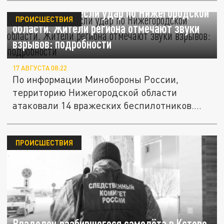
Дроны ВСУ нанесли удар по Нижегородской
ПРОИСШЕСТВИЯ
области. Жители региона отмечают звуки
взрывов: подробности
17 АВГУСТА 08:22
По информации Минобороны России,
территорию Нижегородской области
атаковали 14 вражеских беспилотников....
ПРОИСШЕСТВИЯ
Владелец разбившегося самолёта в Кстово