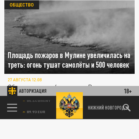
ОБЩЕСТВО
Площадь пожаров в Мулине увеличилась на
треть: огонь тушат самолёты и 500 человек
27 АВГУСТА 12:08
Общая площадь 4 пожаров в Володарском
18+
АВТОРИЗАЦИЯ
районе составляет 320 га, которые тушат
около 500 человек. Об этом...
85.64 BRENT
НИЖНИЙ НОВГОРОД
3 очага пожаров действуют на Мулинском
ОБЩЕСТВО
полигоне