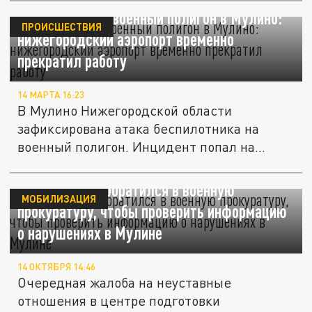
Дрон атаковал военный полигон в Мулино:
ПРОИСШЕСТВИЯ
нижегородский аэропорт временно
прекратил работу
14 МАРТА 16:23
В Мулино Нижегородской области
зафиксирована атака беспилотника на
военный полигон. Инцидент попал на
видео,...
Глеб Никитин обратился в военную
МОБИЛИЗАЦИЯ
прокуратуру, чтобы проверить информацию
о нарушениях в Мулине
14 ОКТЯБРЯ 14:46
Очередная жалоба на неуставные
отношения в центре подготовки