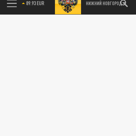
89.93 EUR
НИЖНИЙ НОВГОРОД
115093, г. Москва, переулок Партийный,
д.1, к.57, стр.3, эт.1, пом.I, ком.45
Тел.:
+7 (495) 374-77-73
info@tsargrad.tv
Адрес для пресс-релизов
press@tsargrad.tv