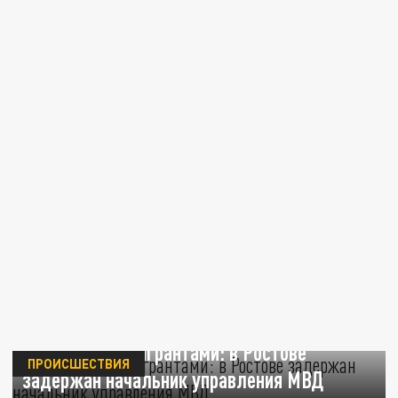
Махинации с мигрантами: в Ростове
ПРОИСШЕСТВИЯ
задержан начальник управления МВД