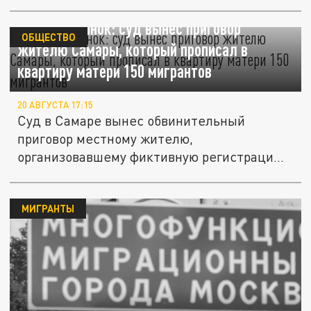
Щедрый сынок: суд вынес приговор
ОБЩЕСТВО
жителю Самары, который прописал в
квартиру матери 150 мигрантов
20 АВГУСТА 17:15
Суд в Самаре вынес обвинительный
приговор местному жителю,
организовавшему фиктивную регистрацию
почти двухсот...
МИГРАНТЫ