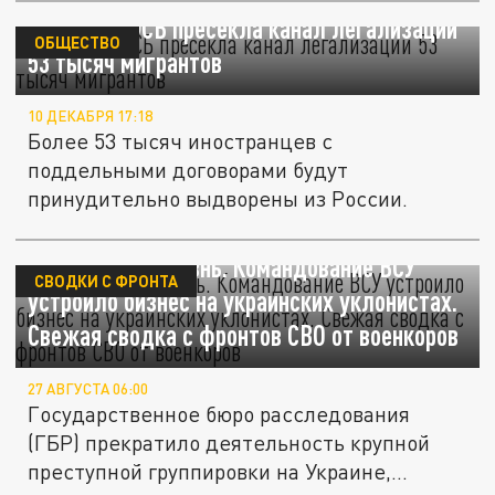
В Москве ФСБ пресекла канал легализации
ОБЩЕСТВО
53 тысяч мигрантов
10 ДЕКАБРЯ 17:18
Более 53 тысяч иностранцев с
поддельными договорами будут
принудительно выдворены из России.
Кошелёк или жизнь. Командование ВСУ
СВОДКИ С ФРОНТА
устроило бизнес на украинских уклонистах.
Свежая сводка с фронтов СВО от военкоров
27 АВГУСТА 06:00
Государственное бюро расследования
(ГБР) прекратило деятельность крупной
преступной группировки на Украине,...