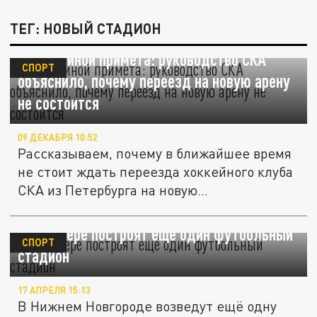
ТЕГ: НОВЫЙ СТАДИОН
Всему виной примета: руководство СКА
СПОРТ
объяснило, почему переезд на новую арену
не состоится
09 ДЕКАБРЯ 10:52
Рассказываем, почему в ближайшее время
не стоит ждать переезда хоккейного клуба
СКА из Петербурга на новую...
На Мещере построят ещё один футбольный
СПОРТ
стадион
17 АПРЕЛЯ 15:13
В Нижнем Новгороде возведут ещё одну