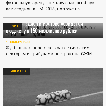
футбольную арену - не такую масштабную,
как стадион к ЧМ-2018, но тоже на...
Новый стадион в Ростове обойдётся
СПОРТ
бюджету в 150 миллионов рублей
10 НОЯБРЯ 15:01
Футбольное поле с легкоатлетическим
сектором и трибунами построят на СЖМ.
ОБЩЕСТВО