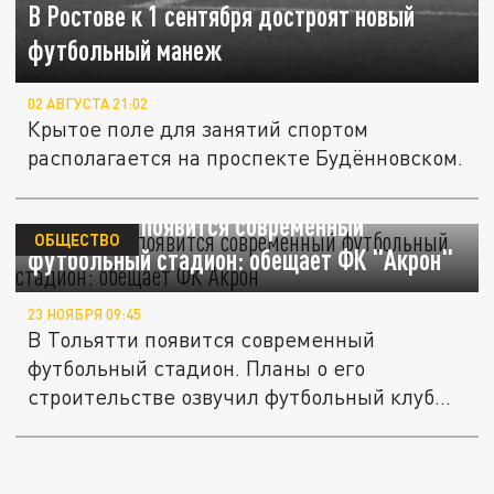
В Ростове к 1 сентября достроят новый
футбольный манеж
02 АВГУСТА 21:02
Крытое поле для занятий спортом
располагается на проспекте Будённовском.
В Тольятти появится современный
ОБЩЕСТВО
футбольный стадион: обещает ФК "Акрон"
23 НОЯБРЯ 09:45
В Тольятти появится современный
футбольный стадион. Планы о его
строительстве озвучил футбольный клуб
(ФК)...