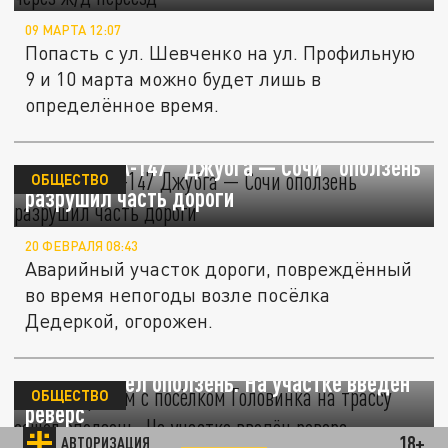
09 МАРТА 12:07
Попасть с ул. Шевченко на ул. Профильную
9 и 10 марта можно будет лишь в
определённое время.
На трассе А-147 "Джубга — Сочи" оползень
ОБЩЕСТВО
разрушил часть дороги
20 ФЕВРАЛЯ 08:43
Аварийный участок дороги, повреждённый
во время непогоды возле посёлка
Дедеркой, огорожен.
В Сочи рядом с посёлком Головинка на
трассу сошёл оползень. На участке введён
ОБЩЕСТВО
реверс
18+
АВТОРИЗАЦИЯ