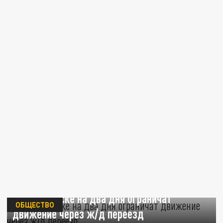
В Тимашевске на два дня ограничат
ОБЩЕСТВО
движение через ж/д переезд