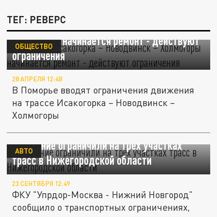
ТЕГ: РЕВЕРС
На трассе Исакогорка – Новодвинск –
Холмогоры начинается ремонт - действуют
ОБЩЕСТВО
ограничения
28 АПРЕЛЯ 12:48
В Поморье вводят ограничения движения
на трассе Исакогорка – Новодвинск –
Холмогоры
Движение ограничили на трёх участках
АВТО
трасс в Нижегородской области
23 СЕНТЯБРЯ 12:49
ФКУ "Упрдор-Москва - Нижний Новгород"
сообщило о транспортных ограничениях,