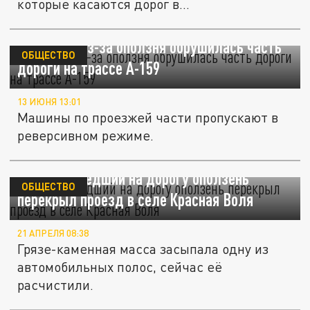
которые касаются дорог в...
В Адыгее из-за оползня обрушилась часть
ОБЩЕСТВО
дороги на трассе А-159
13 ИЮНЯ 13:01
Машины по проезжей части пропускают в
реверсивном режиме.
В Сочи сошедший на дорогу оползень
ОБЩЕСТВО
перекрыл проезд в селе Красная Воля
21 АПРЕЛЯ 08:38
Грязе-каменная масса засыпала одну из
автомобильных полос, сейчас её
расчистили.
В Сочи на трассе А-147 к 1 мая снимут