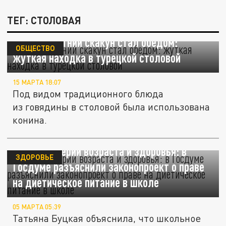
ТЕГ: СТОЛОВАЯ
Четырехлетний скакун стал обедом:
ОБЩЕСТВО
жуткая находка в турецкой столовой
15 МАРТА 18:07
Под видом традиционного блюда
из говядины в столовой была использована
конина.
Учтут критерии возраста и здоровья: в
ЗДОРОВЬЕ
Госдуме разъяснили законопроект о праве
на диетическое питание в школе
05 МАРТА 05:39
Татьяна Буцкая объяснила, что школьное