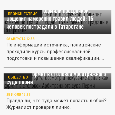
Полицейских накормили просрочкой.
ПРОИСШЕСТВИЯ
Общепит намеренно травил людей: 15
человек пострадали в Татарстане
08 АВГУСТА 12:58
По информации источника, полицейские
проходили курсы профессиональной
подготовки и повышения квалификации....
Вход по паспорту, досмотр и некусачие
цены: как кормят в столовой Арбитражного
ОБЩЕСТВО
суда Перми
28 ИЮЛЯ 13:21
Правда ли, что туда может попасть любой?
Журналист проверил лично.