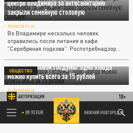
центре Владимира за антисанитарию
закрыли семейную столовую
18 ИЮЛЯ 11:49
Во Владимире несколько человек
отравились после питания в кафе
"Серебряная подкова". Роспотребнадзор
закрыл...
Цены в столовой Госдумы: одно блюдо
ОБЩЕСТВО
можно купить всего за 15 рублей
13 ИЮНЯ 09:32
18+
АВТОРИЗАЦИЯ
По каким ценам питаются депутаты ГД
рассказали журналисты.
85.64 BRENT
НИЖНИЙ НОВГОРОД
Более половины петербургских школьников
ОБЩЕСТВО
получат бесплатное питание в 2025/2026