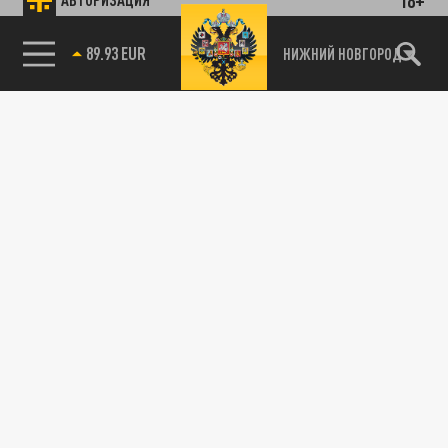
85.64 BRENT
НИЖНИЙ НОВГОРОД
115093, г. Москва, переулок Партийный,
д.1, к.57, стр.3, эт.1, пом.I, ком.45
Тел.:
+7 (495) 374-77-73
info@tsargrad.tv
Адрес для пресс-релизов
press@tsargrad.tv
Средство массовой информации сетевое издание
«Царьград/Tsargrad» зарегистрировано Федеральной службой по