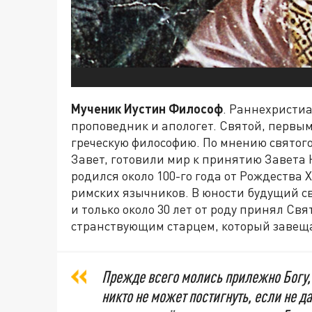
Мученик Иустин Философ
. Раннехристиа
проповедник и апологет. Святой, первы
греческую философию. По мнению святого
Завет, готовили мир к принятию Завета 
родился около 100-го года от Рождества 
римских язычников. В юности будущий с
и только около 30 лет от роду принял Свя
странствующим старцем, который завеща
Прежде всего молись прилежно Богу, 
никто не может постигнуть, если не д