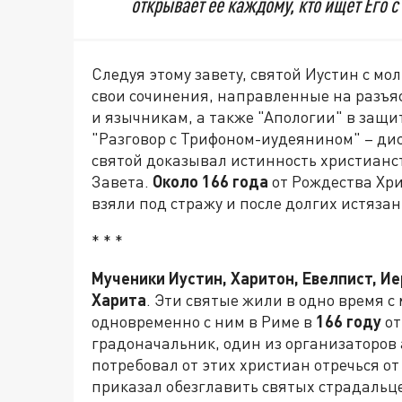
открывает её каждому, кто ищет Его 
Следуя этому завету, святой Иустин с мо
свои сочинения, направленные на разъяс
и язычникам, а также "Апологии" в защи
"Разговор с Трифоном-иудеянином" – дис
святой доказывал истинность христианс
Завета.
Около 166 года
от Рождества Хри
взяли под стражу и после долгих истяза
* * *
Мученики Иустин, Харитон, Евелпист, Ие
Харита
. Эти святые жили в одно время 
одновременно с ним в Риме в
166 году
от
градоначальник, один из организаторов
потребовал от этих христиан отречься о
приказал обезглавить святых страдальц