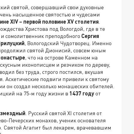
сский святой, совершавший свои духовные
 очень насыщенное святостью и чудесами
вине
XIV
– первой половине
XV
столетия
.
ождества Христова под Вологдой, где в те
к и сомолитвенник преподобного
Сергия
Прилуцкий
, Вологодский Чудотворец. Именно
продолжил святой Дионисий, совсем юным
монастыре
, что на острове Каменном на
скусным иконописцем и резчиком по дереву,
одил без труда, строго постился, вкушая
я. Аскетические подвиги привели к святому
ыми он создал несколько монашеских обителей.
цкий на 75-м году жизни в
1437 году
от
езмездный
. Русский святой XI столетия от
во-Печерских монахов, ученик основателя
. Святой Агапит был лекарем, врачевавшим