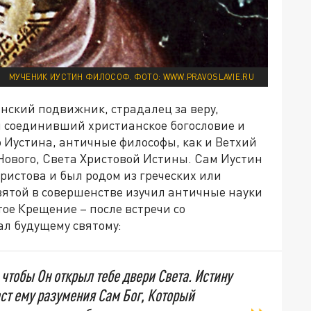
МУЧЕНИК ИУСТИН ФИЛОСОФ. ФОТО: WWW.PRAVOSLAVIE.RU
нский подвижник, страдалец за веру,
м соединивший христианское богословие и
 Иустина, античные философы, как и Ветхий
Нового, Света Христовой Истины. Сам Иустин
Христова и был родом из греческих или
вятой в совершенстве изучил античные науки
тое Крещение – после встречи со
л будущему святому:
чтобы Он открыл тебе двери Света. Истину
аст ему разумения Сам Бог, Который