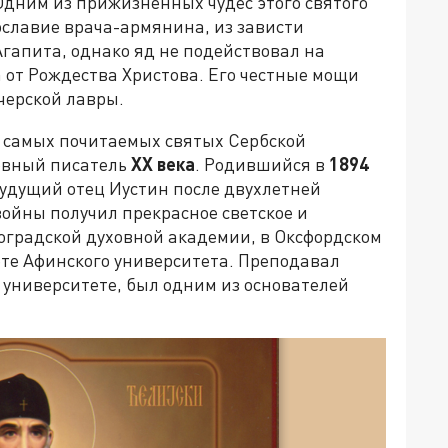
 Одним из прижизненных чудес этого святого
ославие врача-армянина, из зависти
гапита, однако яд не подействовал на
а от Рождества Христова. Его честные мощи
черской лавры.
з самых почитаемых святых Сербской
овный писатель
XX
века
. Родившийся в
1894
будущий отец Иустин после двухлетней
ойны получил прекрасное светское и
роградской духовной академии, в Оксфордском
ете Афинского университета. Преподавал
 университете, был одним из основателей