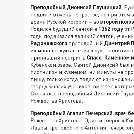
Преподобный Дионисий Глушицкий
. Ру
подвиги в очень непростое, но при этом
время Русской истории – во
второй поло
Родился будущий святой в
1362 году
от Р
годы подвизался великий святой, учени
Радонежского
преподобный
Димитрий 
их монашескую аскетическую традицию 
принявший постриг в
Спасо-Каменном 
Кубенском озере. Святой Дионисий был и
плотником и кузнецом, ни минуты не пров
пищу, только когда падал от изнеможени
старцу многих учеников, вместе с котор
Скончался преподобный Дионисий Глуши
Рождества Христова.
Преподобный Агапит Печерский, врач б
Рождества Христова. Один из первых Кие
Лавры преподобного Антония Печерского