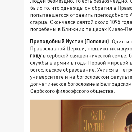
людей безмездно, то есть безвозмездно.
было то, что однажды он обратил в Прав
попытавшегося отравить преподобного А
старца. Скончался святой около 1095 год
погребены в Ближних пещерах Киево-Пе
Преподобный Иустин (Попович)
. Один и
Православной Церкви, подвижник и дух
году
в сербской священнической семье, 
службы в армии в годы Первой мировой в
богословское образование. Учился в Пет
университете и на богословском факульт
догматическое богословие в Белградском
Сербского философского общества.