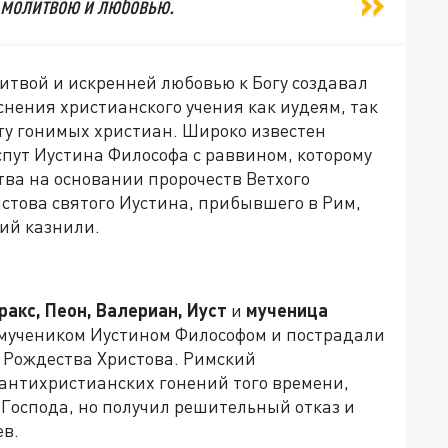
с молитвою и любовью.
литвой и искренней любовью к Богу создавал
нения христианского учения как иудеям, так
ту гонимых христиан. Широко известен
пут Иустина Философа с раввином, которому
тва на основании пророчеств Ветхого
стова святого Иустина, прибывшего в Рим,
ний казнили.
ракс, Пеон, Валериан, Иуст
и
мученица
с мучеником Иустином Философом и пострадали
 Рождества Христова. Римский
 антихристианских гонений того времени,
т Господа, но получил решительный отказ и
ев.