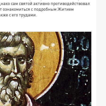
днако сам святой активно противодействовал
ит ознакомиться с подробным Житием
кже с его трудами.