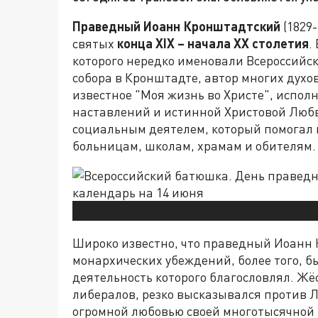
Праведный Иоанн Кронштадтский
(1829
святых
конца
XIX
– начала
XX
столетия
.
которого нередко именовали Всероссийс
собора в Кронштадте, автор многих духо
известное "Моя жизнь во Христе", испол
наставлений и истинной Христовой Любв
социальным деятелем, который помогал
больницам, школам, храмам и обителям.
Широко известно, что праведный Иоанн
монархических убеждений, более того, 
деятельность которого благословлял. Ж
либералов, резко высказывался против Ль
огромной любовью своей многотысячной 