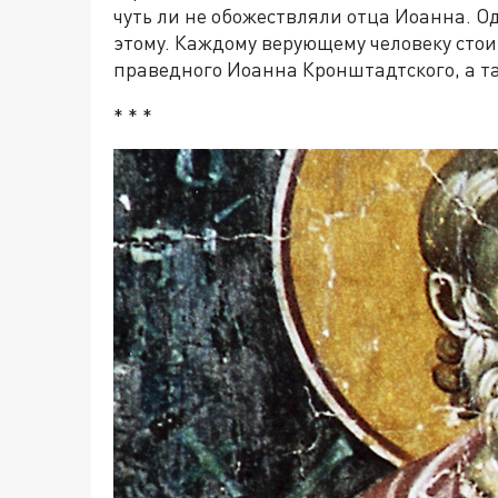
чуть ли не обожествляли отца Иоанна. О
этому. Каждому верующему человеку сто
праведного Иоанна Кронштадтского, а та
* * *