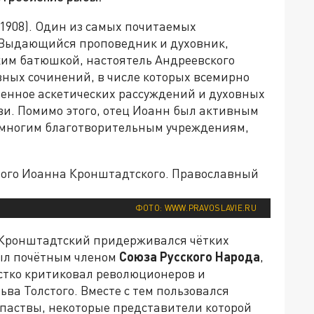
-1908). Один из самых почитаемых
 Выдающийся проповедник и духовник,
ким батюшкой, настоятель Андреевского
вных сочинений, в числе которых всемирно
ненное аскетических рассуждений и духовных
и. Помимо этого, отец Иоанн был активным
 многим благотворительным учреждениям,
ФОТО: WWW.PRAVOSLAVIE.RU
 Кронштадтский придерживался чётких
был почётным членом
Союза Русского Народа
,
ёстко критиковал революционеров и
ва Толстого. Вместе с тем пользовался
паствы, некоторые представители которой