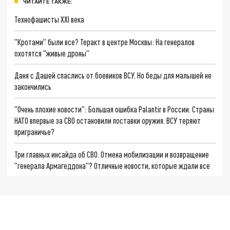
ЧИТАЙТЕ ТАКЖЕ:
Технофашисты XXI века
"Кротами" были все? Теракт в центре Москвы: На генералов
охотятся "живые дроны"
Даня с Дашей спаслись от боевиков ВСУ. Но беды для малышей не
закончились
"Очень плохие новости": Большая ошибка Palantir в России. Страны
НАТО впервые за СВО остановили поставки оружия. ВСУ теряют
приграничье?
Три главных инсайда об СВО. Отмена мобилизации и возвращение
"генерала Армагеддона"? Отличные новости, которые ждали все