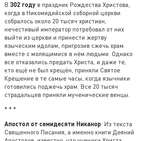
302 году
В
в праздник Рождества Христова,
когда в Никомидийской соборной церкви
собралось около 20 тысяч христиан,
нечестивый император потребовал от них
выйти из церкви и принести жертву
языческим идолам, пригрозив сжечь храм
вместе с молящимися в нём людьми. Однако
все отказались предать Христа, и даже те,
кто ещё не был крещён, приняли Святое
Крещение в те самые часы, когда язычники
готовились поджечь храм. Все 20 тысяч
страдальцев приняли мученические венцы.
* * *
Апостол от семидесяти Никанор
. Из текста
Священного Писания, а именно книги Деяний
Апостолов, известно, что ученики Христа,