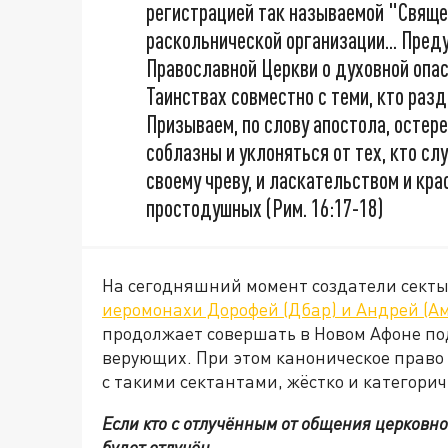
регистрацией так называемой "Свяще
раскольнической организации... Пре
Православной Церкви о духовной опас
Таинствах совместно с теми, кто раз
Призываем, по слову апостола, остер
соблазны и уклоняться от тех, кто сл
своему чреву, и ласкательством и к
простодушных (Рим. 16:17-18)
На сегодняшний момент создатели сект
иеромонахи Дорофей (Дбар) и Андрей (А
продолжает совершать в Новом Афоне по
верующих. При этом каноническое право 
с такими сектантами, жёстко и категорич
Если кто с отлучённым от общения церковног
будет отлучён.