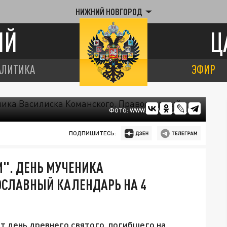
НИЖНИЙ НОВГОРОД
ИЙ
Ц
АЛИТИКА
ЭФИР
ФОТО: WWW.PRAVOSLAVIE.RU
ПОДПИШИТЕСЬ:
". ДЕНЬ МУЧЕНИКА
ОСЛАВНЫЙ КАЛЕНДАРЬ НА 4
т день древнего святого, погибшего на