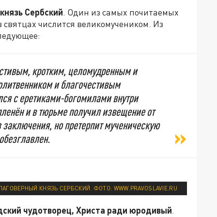
князь Сербский
. Один из самых почитаемых
в святцах числится великомучеником. Из
ледующее:
стивым, кротким, целомудренным и
олитвенником и благочестивым
олся с еретиками-богомилами внутри
пленён и в тюрьме получил извещение от
из заключения, но претерпит мученическую
 обезглавлен.
ЛАГОВЕРНЫЙ КНЯЗЬ СЕРБСКИЙ. ФОТО: WWW.PRAVOSLAVIE.RU
дский чудотворец, Христа ради юродивый
.