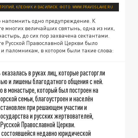
ТРОПИЙ, КЛЕОНИК И ВАСИЛИСК. ФОТО: WWW.PRAVOSLAVIE.RU
о напомнить одно предупреждение. К
е многих величайших святынь, одна из них,
стырь, до сих пор захвачена сектантами.
йте Русской Православной Церкви было
и паломникам, в котором были такие слова:
оказалась в руках лиц, которые расторгли
ью и лишены благодатного общения с ней.
 в монастыре, который был построен на
рской семьи, благоустроен и населён
осстановлен при решающем участии и
осударства и русских жертвователей,
 Русской Православной Церкви.
 с состоявшейся недавно юридической