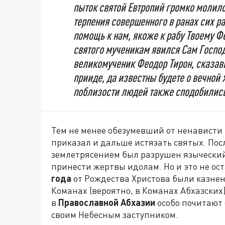
пыток святой Евтропий громко молил
терпения совершенного в ранах сих р
помощь к нам, якоже к рабу Твоему Фе
святого мученикам явился Сам Господ
великомученик Феодор Тирон, сказав
прииде, да известны будете о вечной
поблизости людей также сподобились 
Тем не менее обезумевший от ненависти 
приказал и дальше истязать святых. Пос
землетрясением был разрушен языческий
принести жертвы идолам. Но и это не ост
года
от Рождества Христова были казнен
Команах (вероятно, в Команах Абхазских)
в
Православной Абхазии
особо почитают 
своим Небесным заступником.