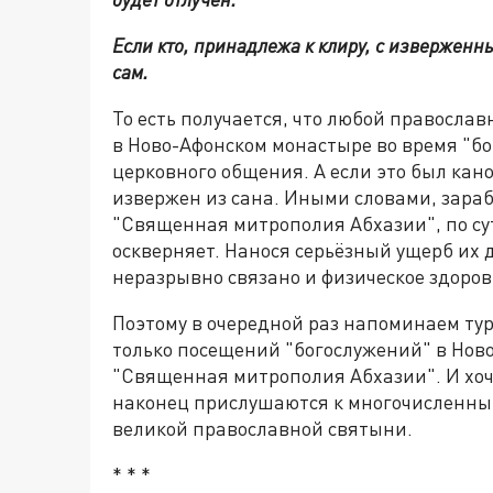
Если кто, принадлежа к клиру, с изверженны
сам.
То есть получается, что любой правосла
в Ново-Афонском монастыре во время "бо
церковного общения. А если это был кан
извержен из сана. Иными словами, зараб
"Священная митрополия Абхазии", по сути
оскверняет. Нанося серьёзный ущерб их д
неразрывно связано и физическое здоров
Поэтому в очередной раз напоминаем ту
только посещений "богослужений" в Нов
"Священная митрополия Абхазии". И хоче
наконец прислушаются к многочисленны
великой православной святыни.
* * *