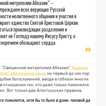
нной митрополии Абхазии" –
дупреждаем всех верующих Русской
ности молитвенного общения и участия в
дирает единство Святой Христовой Церкви.
егаться производящих разделения и
ужит не Господу нашему Иисусу Христу, а
расноречием обольщают сердца
ы "Священная митрополия Абхазии"
бывшие
мпар) уже лишены сана
, но первый до сих пор
добие богослужений, вводя в соблазн многих
в отношении тех, кто даже только помолился
но. Вот только два Апостольских правила:
о помолится, хотя бы то было в доме: таковой да