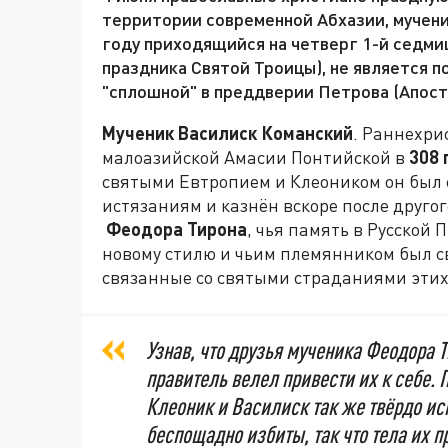
территории современной Абхазии, мучени
году приходящийся на четверг 1-й седми
праздника Святой Троицы), не является п
"сплошной" в преддверии Петрова (Апост
Мученик Василиск Команский
. Раннехри
малоазийской Амасии Понтийской в
308 
святыми Евтропием и Клеоником он был 
истязаниям и казнён вскоре после другог
Феодора Тирона
, чья память в Русской
новому стилю и чьим племянником был св
связанные со святыми страданиями этих
Узнав, что друзья мученика Феодора Т
правитель велел привести их к себе.
Клеоник и Василиск так же твёрдо ис
беспощадно избиты, так что тела их п