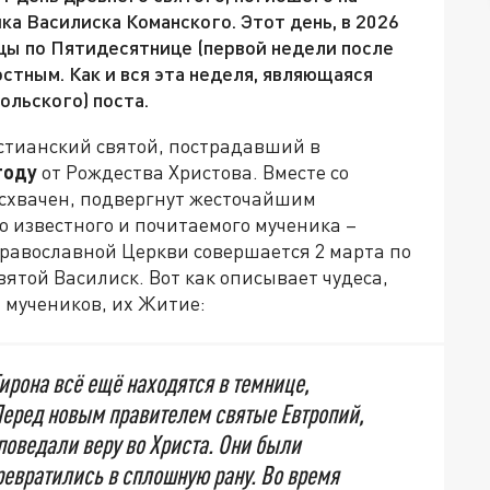
ка Василиска Команского. Этот день, в 2026
цы по Пятидесятнице (первой недели после
остным. Как и вся эта неделя, являющаяся
ольского) поста.
стианский святой, пострадавший в
году
от Рождества Христова. Вместе со
схвачен, подвергнут жесточайшим
о известного и почитаемого мученика –
 Православной Церкви совершается 2 марта по
ятой Василиск. Вот как описывает чудеса,
 мучеников, их Житие:
ирона всё ещё находятся в темнице,
 Перед новым правителем святые Евтропий,
поведали веру во Христа. Они были
ревратились в сплошную рану. Во время