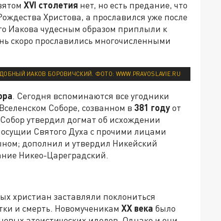
святом
XVI
столетия
нет, но есть предание, что
Рождества Христова, а прославился уже после
го Иакова чудесным образом приплыли к
ень скоро прославились многочисленными
ДОБНЫЙ ИАКОВ БОРОВИЧСКИЙ. ФОТО: WWW.PRAVOSLAVIE.RU
ора
. Сегодня вспоминаются все угодники
Вселенском Соборе, созванном в
381 году
от
 Собор утвердил догмат об исхождении
иносущии Святого Духа с прочими лицами
ыном; дополнил и утвердил Никейский
ание Никео-Цареградский.
вых христиан заставляли поклониться
тки и смерть. Новомученикам
XX века
было
 новых атеистических идолов. Однако и они