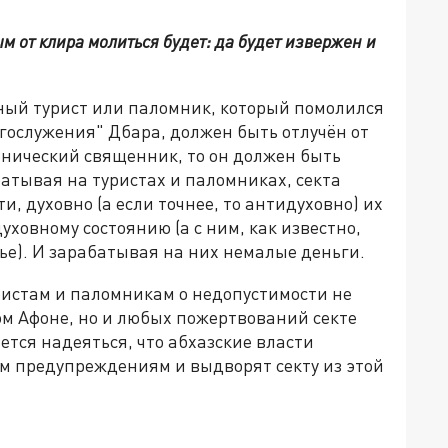
м от клира молиться будет: да будет извержен и
вный турист или паломник, который помолился
гослужения" Дбара, должен быть отлучён от
онический священник, то он должен быть
атывая на туристах и паломниках, секта
, духовно (а если точнее, то антидуховно) их
уховному состоянию (а с ним, как известно,
ье). И зарабатывая на них немалые деньги.
ристам и паломникам о недопустимости не
ом Афоне, но и любых пожертвований секте
тся надеяться, что абхазские власти
м предупреждениям и выдворят секту из этой