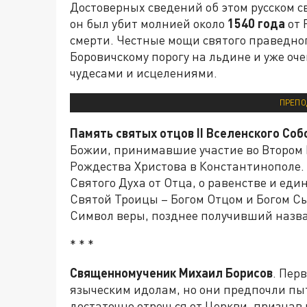
Достоверных сведений об этом русском 
он был убит молнией около
1540 года
от 
смерти. Честные мощи святого праведно
Боровичскому порогу на льдине и уже оч
чудесами и исцелениями.
ПРЕПО
Память святых отцов II Вселенского Соб
Божии, принимавшие участие во Втором 
Рождества Христова в Константинополе.
Святого Духа от Отца, о равенстве и ед
Святой Троицы – Богом Отцом и Богом С
Символ веры, позднее получивший назв
* * *
Священномученик Михаил Борисов
. Пер
языческим идолам, но они предпочли пы
достаточно отречься от Церкви, признав