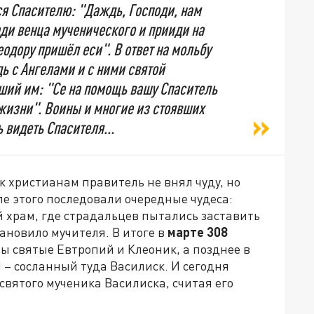
ся Спасителю: "Даждь, Господи, нам
ади венца мученического и прииди на
одору пришёл еси". В ответ на мольбу
ь с Ангелами и с ними святой
ший им: "Се на помощь вашу Спаситель
 жизни". Воины и многие из стоявших
видеть Спасителя...
к христианам правитель не внял чуду, но
ле этого последовали очередные чудеса:
 храм, где страдальцев пытались заставить
ановило мучителя. В итоге в
марте 308
ы святые Евтропий и Клеоник, а позднее в
 – сосланный туда Василиск. И сегодня
святого мученика Василиска, считая его