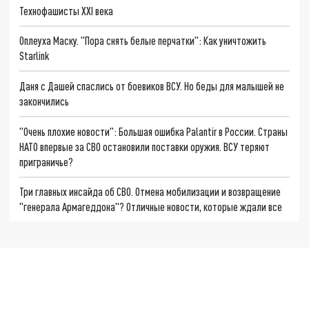
Технофашисты XXI века
Оплеуха Маску. "Пора снять белые перчатки": Как уничтожить
Starlink
Даня с Дашей спаслись от боевиков ВСУ. Но беды для малышей не
закончились
"Очень плохие новости": Большая ошибка Palantir в России. Страны
НАТО впервые за СВО остановили поставки оружия. ВСУ теряют
приграничье?
Три главных инсайда об СВО. Отмена мобилизации и возвращение
"генерала Армагеддона"? Отличные новости, которые ждали все