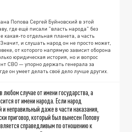
ана Попова Сергей Буйновский в этой
ву, где ещё писали "власть народа" без
не какая-то отдельная планета, а часть
Значит, и слушать народ он не просто может,
ловеке, от которого напрямую зависит оборона
олько юридическая история, но и вопрос
ент СВО — упорно держать генерала за
где он умеет делать своё дело лучше других.
 в любом случае от имени государства, а
осится от имени народа. Если народ
й и неправильный даже в части наказания,
ски приговор, который был вынесен Попову
е является справедливым по отношению к