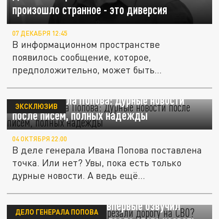
произошло странное - это диверсия
07 ДЕКАБРЯ 12:45
В информационном пространстве
появилось сообщение, которое,
предположительно, может быть
использовано для...
Дело генерала Попова: Дурные новости
ЭКСКЛЮЗИВ
после писем, полных надежды
04 ОКТЯБРЯ 22:00
В деле генерала Ивана Попова поставлена
точка. Или нет? Увы, пока есть только
дурные новости. А ведь ещё...
Почему Ивану Попову "обрезали" дорогу на
СВО? Экс-командарм впервые озвучил
ДЕЛО ГЕНЕРАЛА ПОПОВА