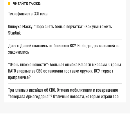
ЧИТАЙТЕ ТАКЖЕ:
Технофашисты XXI века
Оплеуха Маску. "Пора снять белые перчатки": Как уничтожить
Starlink
Даня с Дашей спаслись от боевиков ВСУ. Но беды для малышей не
закончились
"Очень плохие новости": Большая ошибка Palantir в России. Страны
НАТО впервые за СВО остановили поставки оружия. ВСУ теряют
приграничье?
Три главных инсайда об СВО. Отмена мобилизации и возвращение
"генерала Армагеддона"? Отличные новости, которые ждали все