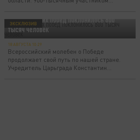
области. 900-тысячным участником...
Иконе Русских побед поклонилось 800
ЭКСКЛЮЗИВ
тысяч человек
18 АВГУСТА 10:29
Всероссийский молебен о Победе
продолжает свой путь по нашей стране.
Учредитель Царьграда Константин
Малофеев...