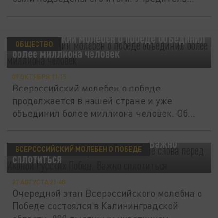
Всероссийский молебен о победе объединил
ОБЩЕСТВО
более миллиона человек
09 ОКТЯБРЯ 11:15
Всероссийский молебен о победе
продолжается в нашей стране и уже
объединил более миллиона человек. Об
этом...
Отважный кадет произнёс знаковые слова
перед Иконой Русских Побед: "Важно
ВСЕРОССИЙСКИЙ МОЛЕБЕН О ПОБЕДЕ
сплотиться"
27 АВГУСТА 21:48
Очередной этап Всероссийского молебна о
Победе состоялся в Калининградской