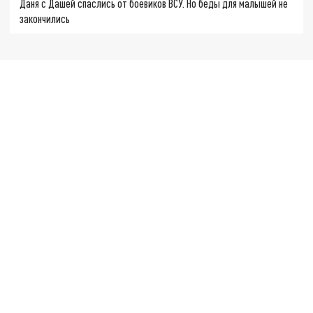
Даня с Дашей спаслись от боевиков ВСУ. Но беды для малышей не
закончились