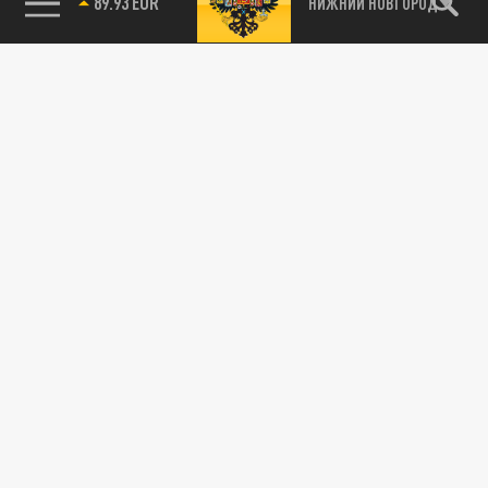
89.93 EUR
НИЖНИЙ НОВГОРОД
115093, г. Москва, переулок Партийный,
д.1, к.57, стр.3, эт.1, пом.I, ком.45
Тел.:
+7 (495) 374-77-73
info@tsargrad.tv
Адрес для пресс-релизов
press@tsargrad.tv
Средство массовой информации сетевое издание