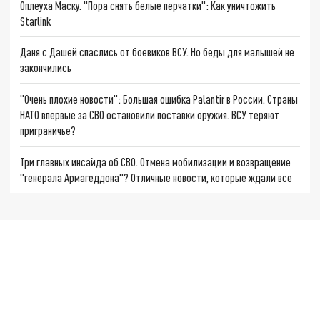
Оплеуха Маску. "Пора снять белые перчатки": Как уничтожить
Starlink
Даня с Дашей спаслись от боевиков ВСУ. Но беды для малышей не
закончились
"Очень плохие новости": Большая ошибка Palantir в России. Страны
НАТО впервые за СВО остановили поставки оружия. ВСУ теряют
приграничье?
Три главных инсайда об СВО. Отмена мобилизации и возвращение
"генерала Армагеддона"? Отличные новости, которые ждали все