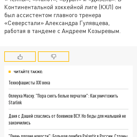
Континентальной хоккейной лиге (КХЛ) он
был ассистентом главного тренера
«Северстали» Александра Гулявцева,
работая в тандеме с Андреем Козыревым.
ЧИТАЙТЕ ТАКЖЕ:
Технофашисты XXI века
Оплеуха Маску. "Пора снять белые перчатки": Как уничтожить
Starlink
Даня с Дашей спаслись от боевиков ВСУ. Но беды для малышей не
закончились
"Очень плохие новости": Большая ошибка Palantir в России. Страны