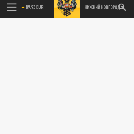
89.93 EUR
НИЖНИЙ НОВГОРОД
115093, г. Москва, переулок Партийный,
д.1, к.57, стр.3, эт.1, пом.I, ком.45
Тел.:
+7 (495) 374-77-73
info@tsargrad.tv
Адрес для пресс-релизов
press@tsargrad.tv