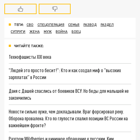
ТЕГИ:
СВО
СПЕЦОПЕРАЦИЯ
СЕМЬЯ
РАЗВОД
РАЗДЕЛ
СУПРУГИ
ЖЕНА
МУЖ
ВОЙНА
БОЕЦ
ЧИТАЙТЕ ТАКЖЕ:
Технофашисты XXI века
"Людей это просто бесит!": Кто и как создал миф о "высоких
зарплатах" в России
Даня с Дашей спаслись от боевиков ВСУ. Но беды для малышей не
закончились
Новости сильно хуже, чем докладывали. Враг форсировал реку.
Оборона провалена. Кто по глупости спалил позиции ВС России на
важнейшем фронте?
Разгром Wildberries и циничное обращение к русским, Ким