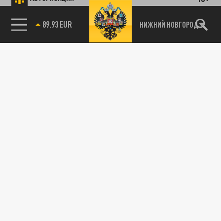
89.93 EUR
НИЖНИЙ НОВГОРОД
115093, г. Москва, переулок Партийный,
д.1, к.57, стр.3, эт.1, пом.I, ком.45
Тел.:
+7 (495) 374-77-73
info@tsargrad.tv