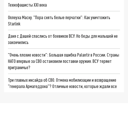
Технофашисты XXI века
Оплеуха Маску. "Пора снять белые перчатки": Как уничтожить
Starlink
Даня с Дашей спаслись от боевиков ВСУ. Но беды для малышей не
закончились
"Очень плохие новости": Большая ошибка Palantir в России. Страны
НАТО впервые за СВО остановили поставки оружия. ВСУ теряют
приграничье?
Три главных инсайда об СВО. Отмена мобилизации и возвращение
"генерала Армагеддона"? Отличные новости, которые ждали все