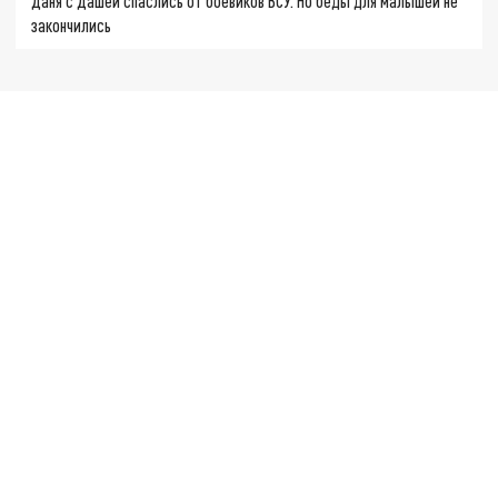
Даня с Дашей спаслись от боевиков ВСУ. Но беды для малышей не
закончились