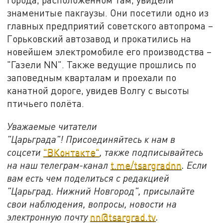
знаменитые пакгаузы. Они посетили одно из
главных предприятий советского автопрома –
Горьковский автозавод и прокатились на
новейшем электромобиле его производства –
"Газели NN". Также ведущие прошлись по
заповедным кварталам и проехали по
канатной дороге, увидев Волгу с высоты
птичьего полёта.
Уважаемые читатели
"Царьграда"!
Присоединяйтесь к нам в
соцсети
"ВКонтакте"
, также подписывайтесь
на наш телеграм-канал
t.me/tsargradnn
. Если
вам есть чем поделиться с редакцией
"Царьград. Нижний Новгород", присылайте
свои наблюдения, вопросы, новости на
электронную почту
nn@tsargrad.tv
.