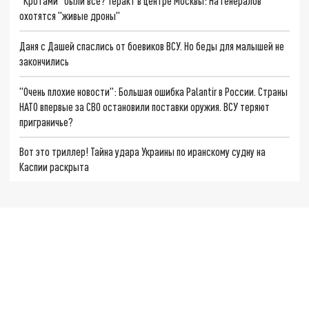
"Кротами" были все? Теракт в центре Москвы: На генералов
охотятся "живые дроны"
Даня с Дашей спаслись от боевиков ВСУ. Но беды для малышей не
закончились
"Очень плохие новости": Большая ошибка Palantir в России. Страны
НАТО впервые за СВО остановили поставки оружия. ВСУ теряют
приграничье?
Вот это триллер! Тайна удара Украины по иранскому судну на
Каспии раскрыта