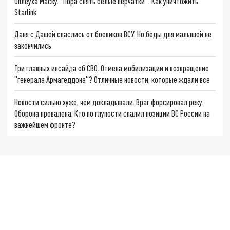
Оплеуха Маску. "Пора снять белые перчатки": Как уничтожить
Starlink
Даня с Дашей спаслись от боевиков ВСУ. Но беды для малышей не
закончились
Три главных инсайда об СВО. Отмена мобилизации и возвращение
"генерала Армагеддона"? Отличные новости, которые ждали все
Новости сильно хуже, чем докладывали. Враг форсировал реку.
Оборона провалена. Кто по глупости спалил позиции ВС России на
важнейшем фронте?