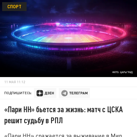
СПОРТ
ФОТО: ЦАРЬГРАД
11 МАЯ 11:12
ПОДПИШИТЕСЬ:
«Пари НН» бьется за жизнь: матч с ЦСКА
решит судьбу в РПЛ
«Пари НН» сражается за выживание в Мир