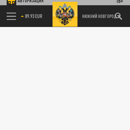
18+
АВТОРИЗАЦИЯ
89.93 EUR
НИЖНИЙ НОВГОРОД
115093, г. Москва, переулок Партийный,
д.1, к.57, стр.3, эт.1, пом.I, ком.45
Тел.:
+7 (495) 374-77-73
info@tsargrad.tv