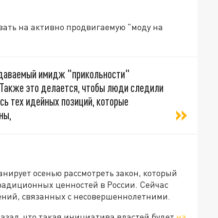
вать на активно продвигаемую "моду на
оздаваемый имидж "прикольности"
 Также это делается, чтобы люди следили
сь тех идейных позиций, которые
ны,
нирует осенью рассмотреть закон, который
адиционных ценностей в России. Сейчас
ений, связанных с несовершеннолетними.
азал, что такая инициатива властей будет
на