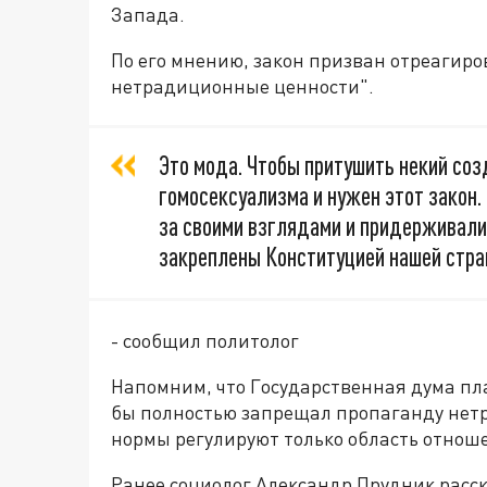
Запада.
По его мнению, закон призван отреагиро
нетрадиционные ценности".
Это мода. Чтобы притушить некий с
гомосексуализма и нужен этот закон.
за своими взглядами и придерживали
закреплены Конституцией нашей стра
- сообщил политолог
Напомним, что Государственная дума пла
бы полностью запрещал пропаганду нетр
нормы регулируют только область отнош
Ранее социолог Александр Прудник расск