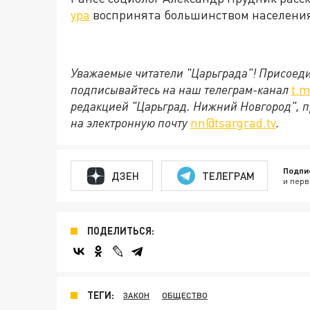
ура
воспринята большинством населени
Уважаемые читатели "Царьграда"!
Присоеди
подписывайтесь на наш телеграм-канал
t.m
редакцией "Царьград. Нижний Новгород", п
на электронную почту
nn@tsargrad.tv
.
Подпи
ДЗЕН
ТЕЛЕГРАМ
и перв
ПОДЕЛИТЬСЯ:
ТЕГИ:
ЗАКОН
ОБЩЕСТВО