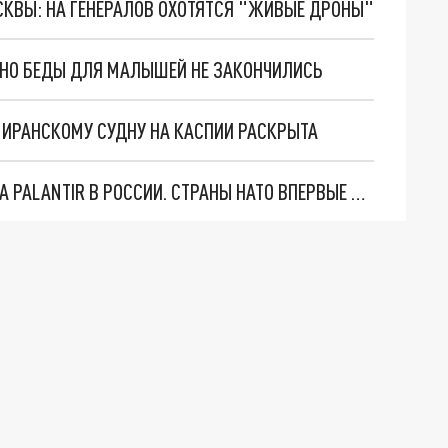
ОСКВЫ: НА ГЕНЕРАЛОВ ОХОТЯТСЯ "ЖИВЫЕ ДРОНЫ"
. НО БЕДЫ ДЛЯ МАЛЫШЕЙ НЕ ЗАКОНЧИЛИСЬ
О ИРАНСКОМУ СУДНУ НА КАСПИИ РАСКРЫТА
"ОЧЕНЬ ПЛОХИЕ НОВОСТИ": БОЛЬШАЯ ОШИБКА PALANTIR В РОССИИ. СТРАНЫ НАТО ВПЕРВЫЕ ЗА СВО ОСТАНОВИЛИ ПОСТАВКИ ОРУЖИЯ. ВСУ ТЕРЯЮТ ПРИГРАНИЧЬЕ?