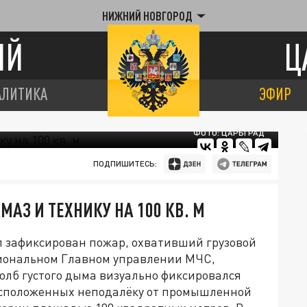
НИЖНИЙ НОВГОРОД
ИЙ
Ц
АЛИТИКА
ЭФИР
ФОТО: ЦАРЬГРАД
ПОДПИШИТЕСЬ:
АЗ И ТЕХНИКУ НА 100 КВ. М
ыл зафиксирован пожар, охвативший грузовой
гиональном Главном управлении МЧС,
олб густого дыма визуально фиксировался
расположенных неподалёку от промышленной