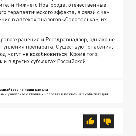
ители Нижнего Новгорода, отечественные
о терапевтического эффекта, в связи с чем
ичие в аптеках аналогов «Салофалька», их
равоохранения и Росздравнадзор, однако не
ступления препарата. Существуют опасения,
д могут не возобновиться. Кроме того,
к и в других субъектах Российской
сывайтесь на наши каналы
ыми узнавайте о главных новостях и важнейших событиях дня.