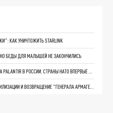
ТКИ": КАК УНИЧТОЖИТЬ STARLINK
. НО БЕДЫ ДЛЯ МАЛЫШЕЙ НЕ ЗАКОНЧИЛИСЬ
"ОЧЕНЬ ПЛОХИЕ НОВОСТИ": БОЛЬШАЯ ОШИБКА PALANTIR В РОССИИ. СТРАНЫ НАТО ВПЕРВЫЕ ЗА СВО ОСТАНОВИЛИ ПОСТАВКИ ОРУЖИЯ. ВСУ ТЕРЯЮТ ПРИГРАНИЧЬЕ?
ТРИ ГЛАВНЫХ ИНСАЙДА ОБ СВО. ОТМЕНА МОБИЛИЗАЦИИ И ВОЗВРАЩЕНИЕ "ГЕНЕРАЛА АРМАГЕДДОНА"? ОТЛИЧНЫЕ НОВОСТИ, КОТОРЫЕ ЖДАЛИ ВСЕ