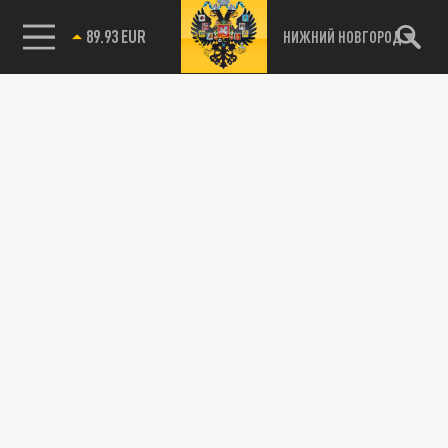
89.93 EUR
НИЖНИЙ НОВГОРОД
115093, г. Москва, переулок Партийный,
д.1, к.57, стр.3, эт.1, пом.I, ком.45
Тел.:
+7 (495) 374-77-73
info@tsargrad.tv
Адрес для пресс-релизов
press@tsargrad.tv