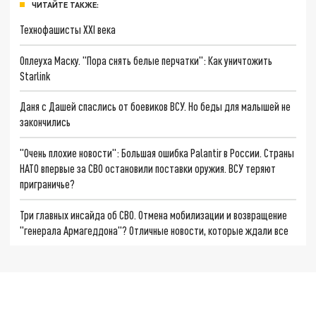
ЧИТАЙТЕ ТАКЖЕ:
Технофашисты XXI века
Оплеуха Маску. "Пора снять белые перчатки": Как уничтожить
Starlink
Даня с Дашей спаслись от боевиков ВСУ. Но беды для малышей не
закончились
"Очень плохие новости": Большая ошибка Palantir в России. Страны
НАТО впервые за СВО остановили поставки оружия. ВСУ теряют
приграничье?
Три главных инсайда об СВО. Отмена мобилизации и возвращение
"генерала Армагеддона"? Отличные новости, которые ждали все