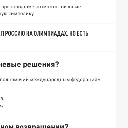
 соревнования: возможны визовые
ную символику.
Л РОССИЮ НА ОЛИМПИАДАХ. НО ЕСТЬ
ючевые решения?
ь полномочий международным федерациям.
ов;
ь;
олном возвращении?