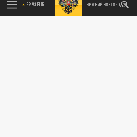
89.93 EUR
НИЖНИЙ НОВГОРОД
115093, г. Москва, переулок Партийный,
д.1, к.57, стр.3, эт.1, пом.I, ком.45
Тел.:
+7 (495) 374-77-73
info@tsargrad.tv
Адрес для пресс-релизов
press@tsargrad.tv