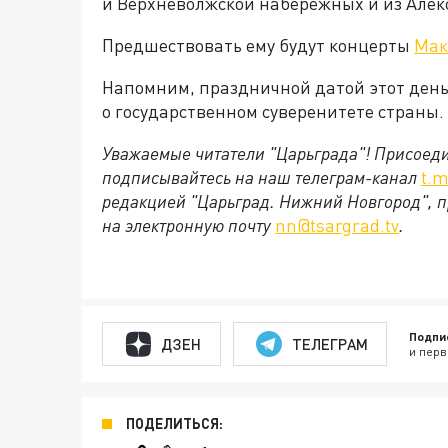
и Верхневолжской набережных и из Алек
Предшествовать ему будут концерты
Maк
Напомним, праздничной датой этот день 
о государственном суверенитете страны.
Уважаемые читатели "Царьграда"!
Присоеди
подписывайтесь на наш телеграм-канал
t.m
редакцией "Царьград. Нижний Новгород", п
на электронную почту
nn@tsargrad.tv
.
Подпи
ДЗЕН
ТЕЛЕГРАМ
и перв
ПОДЕЛИТЬСЯ: