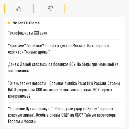
ЧИТАЙТЕ ТАКЖЕ:
Технофашисты XXI века
"Кротами" были все? Теракт в центре Москвы: На генералов
охотятся "живые дроны"
Даня с Дашей спаслись от боевиков ВСУ. Но беды для малышей не
закончились
"Очень плохие новости": Большая ошибка Palantir в России. Страны
НАТО впервые за СВО остановили поставки оружия. ВСУ теряют
приграничье?
"Терпение Путина лопнуло". Рекордный удар по Киеву "пересёк
красные линии". Особые спецы КНДР на ЛБС? Тайные переговоры
Европы и Москвы