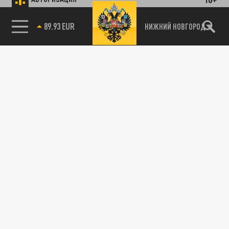
89.93 EUR
НИЖНИЙ НОВГОРОД
115093, г. Москва, переулок Партийный,
д.1, к.57, стр.3, эт.1, пом.I, ком.45
Тел.:
+7 (495) 374-77-73
info@tsargrad.tv