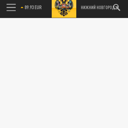
89.93 EUR
НИЖНИЙ НОВГОРОД
115093, г. Москва, переулок Партийный,
д.1, к.57, стр.3, эт.1, пом.I, ком.45
Тел.:
+7 (495) 374-77-73
info@tsargrad.tv
Адрес для пресс-релизов
press@tsargrad.tv