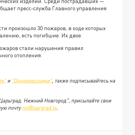
ических изделий. Среди пострадавших —
ообщает пресс-служба Главного управления
асти произошло 30 пожаров, в ходе которых
алению, есть погибшие. Их двое.
ожаров стали нарушения правил
чного отопления.
те"
и
"Одноклассники"
, также подписывайтесь на
"Царьград. Нижний Новгород", присылайте свои
ную почту
nn@tsargrad.tv
.