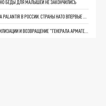
. НО БЕДЫ ДЛЯ МАЛЫШЕЙ НЕ ЗАКОНЧИЛИСЬ
"ОЧЕНЬ ПЛОХИЕ НОВОСТИ": БОЛЬШАЯ ОШИБКА PALANTIR В РОССИИ. СТРАНЫ НАТО ВПЕРВЫЕ ЗА СВО ОСТАНОВИЛИ ПОСТАВКИ ОРУЖИЯ. ВСУ ТЕРЯЮТ ПРИГРАНИЧЬЕ?
ТРИ ГЛАВНЫХ ИНСАЙДА ОБ СВО. ОТМЕНА МОБИЛИЗАЦИИ И ВОЗВРАЩЕНИЕ "ГЕНЕРАЛА АРМАГЕДДОНА"? ОТЛИЧНЫЕ НОВОСТИ, КОТОРЫЕ ЖДАЛИ ВСЕ